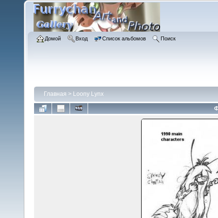
Домой
Вход
Список альбомов
Поиск
Главная
>
Loony Lynx
Ф