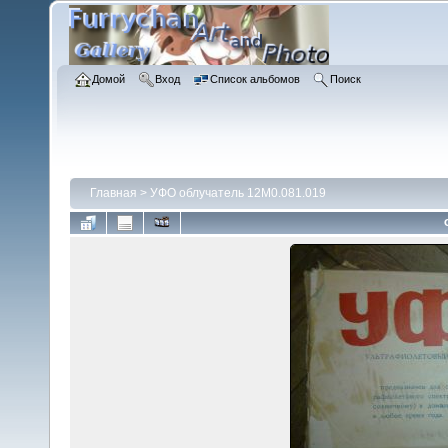
Домой
Вход
Список альбомов
Поиск
Главная
>
УФО облучатель 12М0.081.019