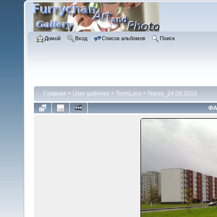
Домой
Вход
Список альбомов
Поиск
Главная
>
User galleries
>
ToonLynx
>
Narva_24.09.2016
ФА