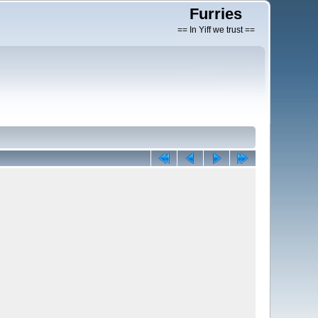
Furries
== In Yiff we trust ==