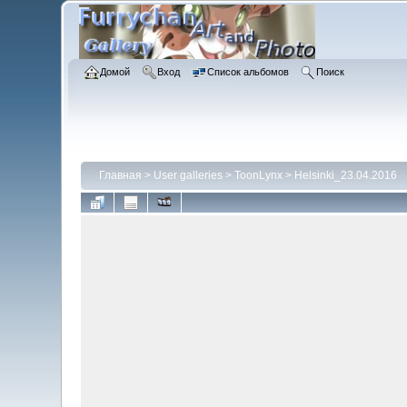
Домой
Вход
Список альбомов
Поиск
Главная
>
User galleries
>
ToonLynx
>
Helsinki_23.04.2016