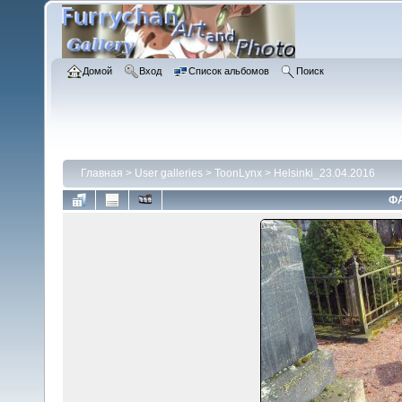
Домой
Вход
Список альбомов
Поиск
Главная
>
User galleries
>
ToonLynx
>
Helsinki_23.04.2016
ФА