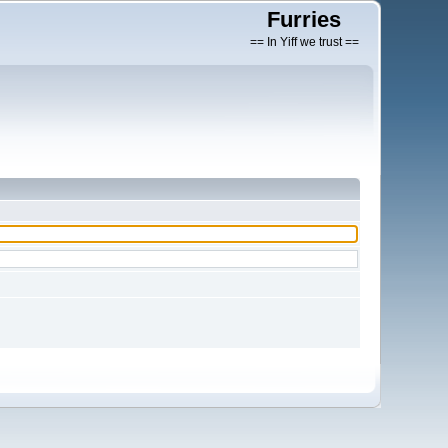
Furries
== In Yiff we trust ==